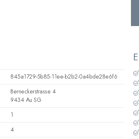
E
845a1729-5b85-11ee-b2b2-0a4bde28e6f6
Berneckerstrasse 4
9434 Au SG
1
4