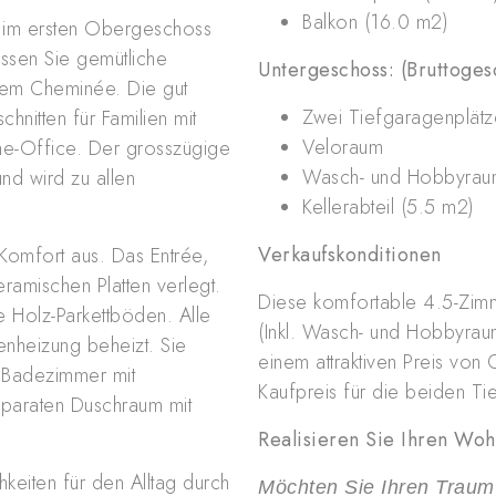
Balkon (16.0 m2)
t im ersten Obergeschoss
ssen Sie gemütliche
Untergeschoss: (Bruttoges
em Cheminée. Die gut
Zwei Tiefgaragenplätz
chnitten für Familien mit
Veloraum
ome-Office. Der grosszügige
Wasch- und Hobbyrau
nd wird zu allen
Kellerabteil (5.5 m2)
Verkaufskonditionen
Komfort aus. Das Entrée,
ramischen Platten verlegt.
Diese komfortable 4.5-Zim
 Holz-Parkettböden. Alle
(Inkl. Wasch- und Hobbyrau
heizung beheizt. Sie
einem attraktiven Preis v
n Badezimmer mit
Kaufpreis für die beiden T
eparaten Duschraum mit
Realisieren Sie Ihren Wo
eiten für den Alltag durch
Möchten Sie Ihren Traum 