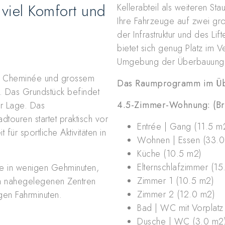
viel Komfort und
Kellerabteil als weiteren St
Ihre Fahrzeuge auf zwei gr
der Infrastruktur und des Li
bietet sich genug Platz im 
Umgebung der Überbauung bi
t Cheminée und grossem
Das Raumprogramm im Üb
rt. Das Grundstück befindet
4.5-Zimmer-Wohnung: (Bru
er Lage. Das
touren startet praktisch vor
Entrée | Gang (11.5 m
für sportliche Aktivitäten in
Wohnen | Essen (33.0
Küche (10.5 m2)
Elternschlafzimmer (1
Sie in wenigen Gehminuten,
Zimmer 1 (10.5 m2)
en nahegelegenen Zentren
Zimmer 2 (12.0 m2)
gen Fahrminuten.
Bad | WC mit Vorplatz
Dusche | WC (3.0 m2