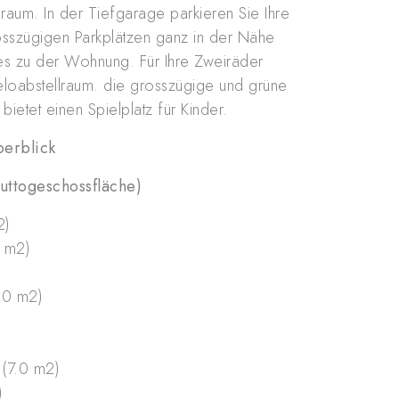
auraum. In der Tiefgarage parkieren Sie Ihre
osszügigen Parkplätzen ganz in der Nähe
ftes zu der Wohnung. Für Ihre Zweiräder
Veloabstellraum. die grosszügige und grüne
etet einen Spielplatz für Kinder.
erblick
ttogeschossfläche)
2)
 m2)
5.0 m2)
 (7.0 m2)
)