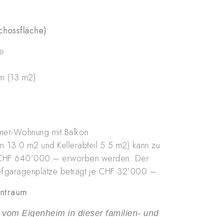
chossfläche)
e
m (13 m2)
mer-Wohnung mit Balkon
m 13.0 m2 und Kellerabteil 5.5 m2) kann zu
on CHF 640’000.– erworben werden. Der
iefgaragenplätze beträgt je CHF 32’000.–
hntraum
vom Eigenheim in dieser familien- und